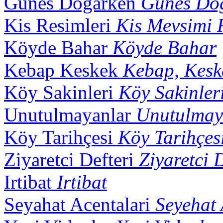
Günes Dogarken
Günes Do
Kis Resimleri
Kis Mevsimi 
Köyde Bahar
Köyde Bahar
Kebap Keskek
Kebap, Kesk
Köy Sakinleri
Köy Sakinler
Unutulmayanlar
Unutulmay
Köy Tarihçesi
Köy Tarihçes
Ziyaretci Defteri
Ziyaretci D
Irtibat
Irtibat
Seyahat Acentalari
Seyehat 