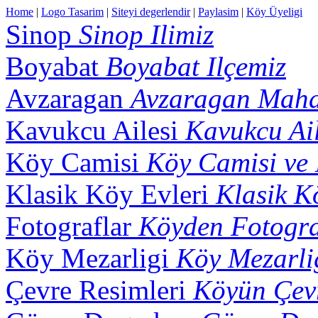
Home
|
Logo Tasarim
|
Siteyi degerlendir
|
Paylasim
|
Köy Üyeligi
Sinop
Sinop Ilimiz
Boyabat
Boyabat Ilçemiz
Avzaragan
Avzaragan Maha
Kavukcu Ailesi
Kavukcu Ail
Köy Camisi
Köy Camisi ve
Klasik Köy Evleri
Klasik K
Fotograflar
Köyden Fotogra
Köy Mezarligi
Köy Mezarli
Çevre Resimleri
Köyün Çevr