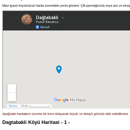
Mavi işaret köyümüzün harita üzerindeki yerini gösterir. Çift parmağınızla veya artı ve eksiy
Aşağıdaki haritaların üzerine bir kere tıklayarak büyük ve detaylı görüntü elde edebilirsiniz.
Dagtabakli Köyü Haritasi - 1 -