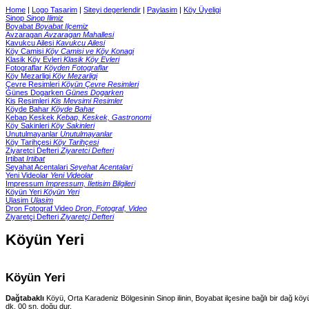
Home
|
Logo Tasarim
|
Siteyi degerlendir
|
Paylasim
|
Köy Üyeligi
Sinop
Sinop Ilimiz
Boyabat
Boyabat Ilçemiz
Avzaragan
Avzaragan Mahallesi
Kavukcu Ailesi
Kavukcu Ailesi
Köy Camisi
Köy Camisi ve Köy Konagi
Klasik Köy Evleri
Klasik Köy Evleri
Fotograflar
Köyden Fotograflar
Köy Mezarligi
Köy Mezarligi
Çevre Resimleri
Köyün Çevre Resimleri
Günes Dogarken
Günes Dogarken
Kis Resimleri
Kis Mevsimi Resimler
Köyde Bahar
Köyde Bahar
Kebap Keskek
Kebap, Keskek, Gastronomi
Köy Sakinleri
Köy Sakinleri
Unutulmayanlar
Unutulmayanlar
Köy Tarihçesi
Köy Tarihçesi
Ziyaretci Defteri
Ziyaretci Defteri
Irtibat
Irtibat
Seyahat Acentalari
Seyehat Acentalari
Yeni Videolar
Yeni Videolar
Impressum
Impressum, Iletisim Bilgileri
Köyün Yeri
Köyün Yeri
Ulasim
Ulasim
Dron Fotograf Video
Dron, Fotograf, Video
Ziyaretçi Defteri
Ziyaretçi Defteri
Köyün Yeri
Köyün Yeri
Dağtabaklı
Köyü, Orta Karadeniz Bölgesinin Sinop ilinin, Boyabat ilçesine bağlı bir dağ köy
dk. 00 sn. doğu dur.